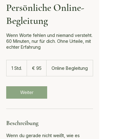
Persönliche Online-
Begleitung
Wenn Worte fehlen und niemand versteht.
60 Minuten, nur für dich. Ohne Urteile, mit
echter Erfahrung
95
Euro
1 Std.
1
€ 95
Online Begleitung
S
t
d
Weiter
Beschreibung
Wenn du gerade nicht weißt, wie es