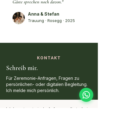
Gäste sprechen noch davon."
Anna & Stefan
Trauung · Rosegg · 2025
KONTAKT
Schreib mir.
Für Zeremonie-Anfragen, Fragen zu
persönlichen- oder digitalen Begleitung.
Ich melde mich persönlich.
Ich beantworte jede Anfrage selbst - kein
automatisches System, keine
Warteschleife. Schreib mir kurz, was du
brauchst, und ich melde mich innerhalb
weniger Stunden.