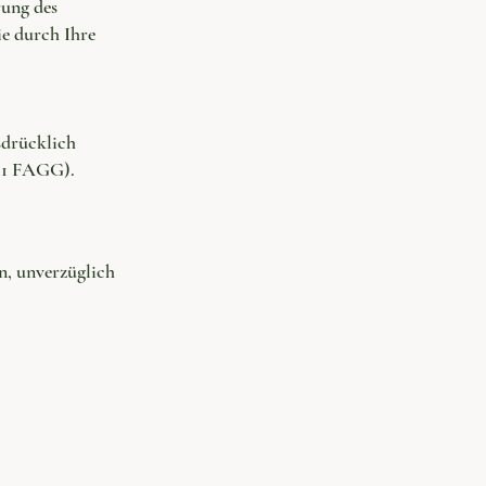
rung des
ie durch Ihre
sdrücklich
Z 1 FAGG).
n, unverzüglich