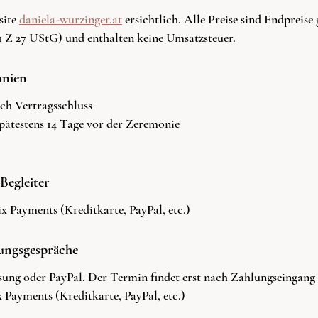
site
daniela-wurzinger.at
ersichtlich. Alle Preise sind Endpreis
1 Z 27 UStG) und enthalten keine Umsatzsteuer.
onien
ch Vertragsschluss
pätestens 14 Tage vor der Zeremonie
Begleiter
x Payments (Kreditkarte, PayPal, etc.)
ungsgespräche
ng oder PayPal. Der Termin findet erst nach Zahlungseingang s
Payments (Kreditkarte, PayPal, etc.)