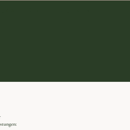
ng & Shop
Über mich
Blog
Kontakt
r
stungen: