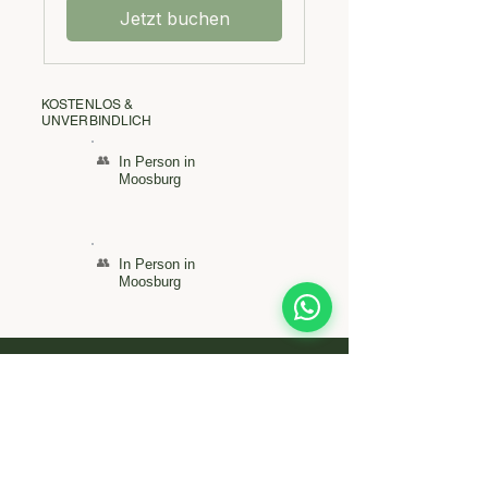
Jetzt buchen
KOSTENLOS &
UNVERBINDLICH
👥
In Person in
Moosburg
👥
In Person in
Moosburg
Daniela Wurzinger
Freie Rednerin & Begleiterin für Lebensübergänge
Moderatorin für Events & freie Rednerin für
Zeremonien.