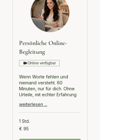
Persönliche Online-
Begleitung
Online verfügbar
Wenn Worte fehlen und
niemand versteht. 60
Minuten, nur für dich. Ohne
Urteile, mit echter Erfahrung
weiterlesen ...
1 Std.
95
€ 95
Euro