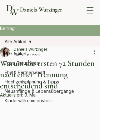
Daniela Wurzinger
Beitrag
Alle Artikel
Daniela Wurzinger
Alle Artikel
1 Min. Lesezeit
Warum die ersten 72 Stunden
Freie Trauungen
nach einer Trennung
Ehe & Partnerschaft
Hochzeitsplanung & Tipps
entscheidend sind
Neuanfänge & Lebensübergänge
Aktualisiert:
9. Mai
Kinderwillkommensfest