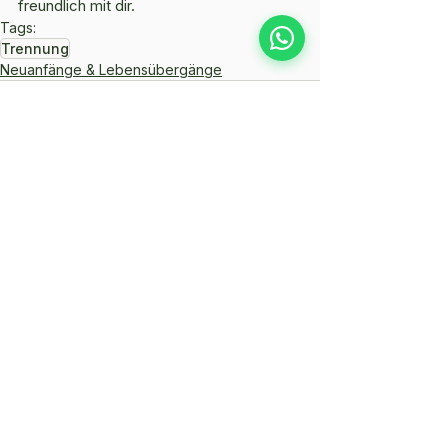
freundlich mit dir.
Tags:
Trennung
Neuanfänge & Lebensübergänge
Daniela Wurzinger
Freie Rednerin & Begleiterin für Lebensübergänge
Moderatorin für Events & freie Rednerin für
Zeremonien.
Persönliche & digitale Begleitung für
Lebensübergänge in Österreich,
Deutschland
,
Schweiz
.
ZEREMONIEN & EVENTS
Trauung
Kinderwillkommensfeier
Abschiedszeremonie