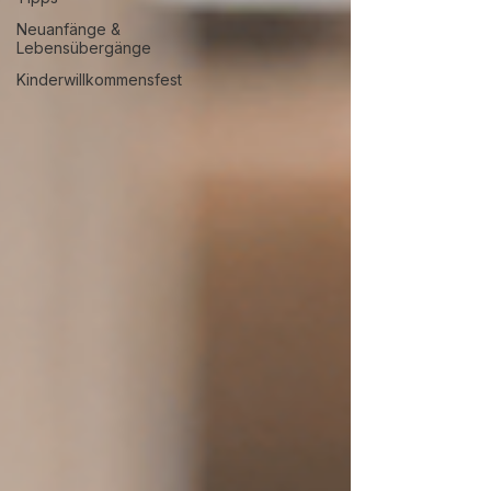
Neuanfänge &
Lebensübergänge
Kinderwillkommensfest