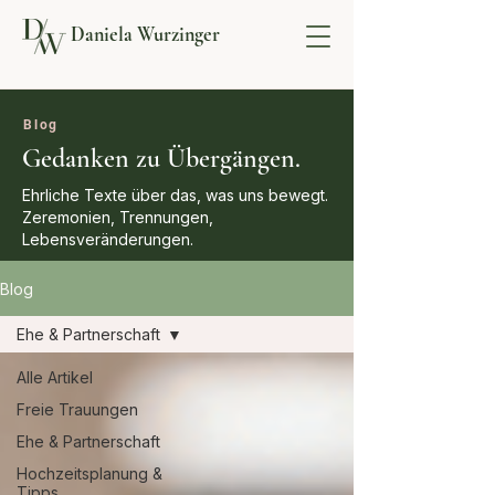
Daniela Wurzinger
Blog
Gedanken zu Übergängen.
Ehrliche Texte über das, was uns bewegt.
Zeremonien, Trennungen,
Lebensveränderungen.
Blog
Ehe & Partnerschaft
Alle Artikel
Freie Trauungen
Ehe & Partnerschaft
Hochzeitsplanung &
Tipps